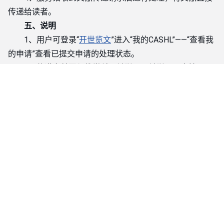
传递给读者。
五、说明
1、用户可登录“
开世览文
”进入“我的CASHL”——“查看我
的申请”查看已提交申请的处理状态。
2、传递文献要与教学科研关联，无关联不予支持。
3、查询费用由图书馆与CASHL进行结算。
版权所有：山东石油化工学院图书馆（档案馆）
网站维护：山东石油化工学院图书馆
电话：0546-7396177 E-mail：lib@sdipct.edu.cn
地址：山东省东营市北二路500号
鲁ICP备2022011533号-1