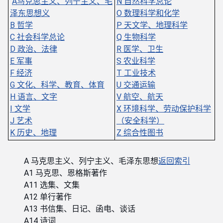
A马克思主义、列宁主义、毛
N 自然科学总论
泽东思想义
O 数理科学和化学
B 哲学
P 天文学、地理科学
C 社会科学总论
Q 生物科学
D 政治、法律
R 医学、卫生
E 军事
S 农业科学
F 经济
T 工业技术
G 文化、科学、教育、体育
U 交通运输
H 语言、文字
V 航空、航天
I 文学
X 环境科学、劳动保护科学
J 艺术
（安全科学）
K 历史、地理
Z 综合性图书
A 马克思主义、列宁主义、毛泽东思想
返回索引
A1 马克思、恩格斯著作
A11 选集、文集
A12 单行著作
A13 书信集、日记、函电、谈话
A14 诗词